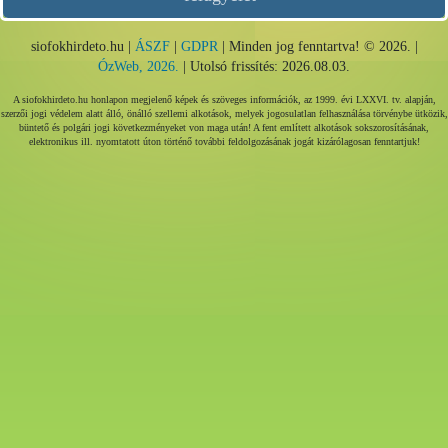
siofokhirdeto.hu |
ÁSZF
|
GDPR
| Minden jog fenntartva! © 2026. |
ÓzWeb, 2026.
| Utolsó frissítés: 2026.08.03.
A siofokhirdeto.hu honlapon megjelenő képek és szöveges információk, az 1999. évi LXXVI. tv. alapján,
szerzői jogi védelem alatt álló, önálló szellemi alkotások, melyek jogosulatlan felhasználása törvénybe ütközik,
büntető és polgári jogi következményeket von maga után! A fent említett alkotások sokszorosításának,
elektronikus ill. nyomtatott úton történő további feldolgozásának jogát kizárólagosan fenntartjuk!