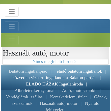
Használt autó, motor
Nincs megfelelő hirdetés!
|
Balatoni ingatlanpiac
|
|
eladó balatoni ingatlanok
|
közvetlen vízparti ingatlanok a Balaton partján
|
ELADÓ HÁZAK Ingatlaniroda
|
|
Albérletet keres, kínál
|
Autó, motor, mobil
|
Vendéglátók, szállás
|
Kereskedelem, üzlet
|
Gépek,
szerszámok
|
Használt autó, motor
|
Nyaraló
felügyelet