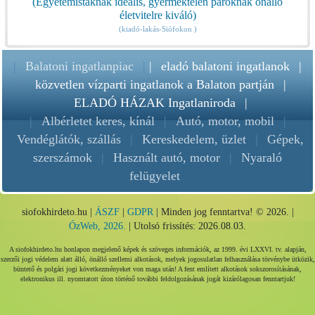
(Egyetemistáknak ideális, gyermektelen pároknak önálló
életvitelre kiváló)
(kiadó-lakás-Siófokon )
|
Balatoni ingatlanpiac
|
|
eladó balatoni ingatlanok
|
közvetlen vízparti ingatlanok a Balaton partján
|
ELADÓ HÁZAK Ingatlaniroda
|
|
Albérletet keres, kínál
|
Autó, motor, mobil
|
Vendéglátók, szállás
|
Kereskedelem, üzlet
|
Gépek,
szerszámok
|
Használt autó, motor
|
Nyaraló
felügyelet
siofokhirdeto.hu |
ÁSZF
|
GDPR
| Minden jog fenntartva! © 2026. |
ÓzWeb, 2026.
| Utolsó frissítés: 2026.08.03.
A siofokhirdeto.hu honlapon megjelenő képek és szöveges információk, az 1999. évi LXXVI. tv. alapján,
szerzői jogi védelem alatt álló, önálló szellemi alkotások, melyek jogosulatlan felhasználása törvénybe ütközik,
büntető és polgári jogi következményeket von maga után! A fent említett alkotások sokszorosításának,
elektronikus ill. nyomtatott úton történő további feldolgozásának jogát kizárólagosan fenntartjuk!