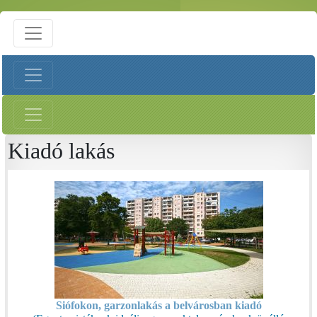
Kiadó lakás
Siófokon, garzonlakás a belvárosban kiadó