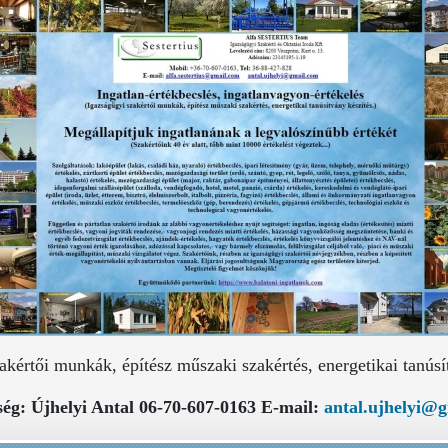
kértői munkák, építész műszaki szakértés, energetikai tanúsí
ség: Újhelyi Antal 06-70-607-0163 E-mail:
antal.ujhelyi@