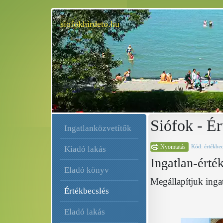
siofokhirdeto.hu
Siófok - Ér
Ingatlanközvetítők
Nyomtatás
Kód: értékbec
Kiadó lakás
Ingatlan-érté
Eladó könyv
Megállapítjuk inga
Értékbecslés
Eladó lakás