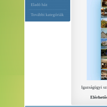
Eladó ház
További kategóriák
Igazságügyi sza
Elérhető