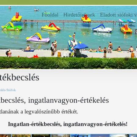
Főoldal
(current)
Hirdetőinknek
Eladott siófoki 
tékbecslés
slés-Siófok
kbecslés, ingatlanvagyon-értékelés
tlanának a legvalószínűbb értékét.
Ingatlan-értékbecslés, ingatlanvagyon-értékelés!