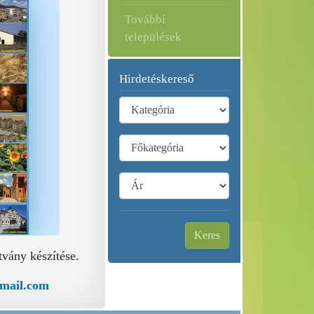
További
települések
Hirdetéskereső
Keres
tvány készítése.
gmail.com