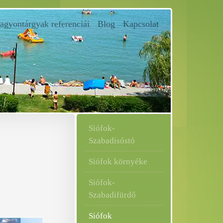
vagyontárgyak referenciái
Blog
Kapcsolat
Siófok-
Szabadisóstó
Siófok környéke
Siófok-
Szabadifürdő
Siófok